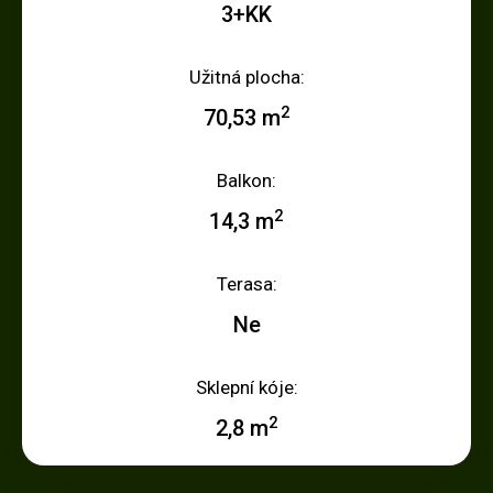
3+KK
Užitná plocha:
2
70,53 m
Balkon:
2
14,3 m
Terasa:
Ne
Sklepní kóje:
2
2,8 m