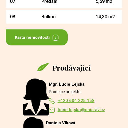
07
Předsíň
5,59 m2
08
Balkon
14,30 m2
Karta nemovitosti
Prodávající
Mgr. Lucie Lejska
Prodejce projektu
+420 604 225 158
lucie.lejska@unistav.cz
Daniela Vlková