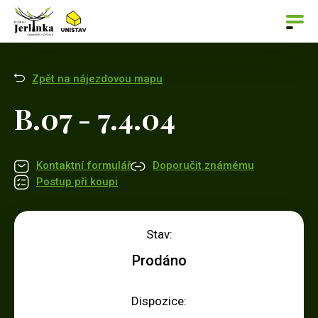
Zpět na nájezdovou mapu
B.07 - 7.4.04
Kontaktní formulář
Doporučit známému
Postup při koupi
Stav:
Prodáno
Dispozice: