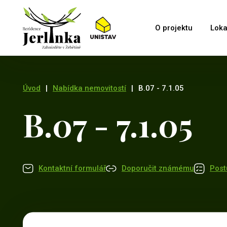
O projektu
Loka
Úvod
|
Nabídka nemovitostí
|
B.07 - 7.1.05
B.07 - 7.1.05
Kontaktní formulář
Doporučit známému
Post