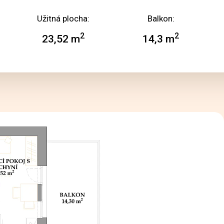
Užitná plocha:
Balkon:
2
2
23,52 m
14,3 m