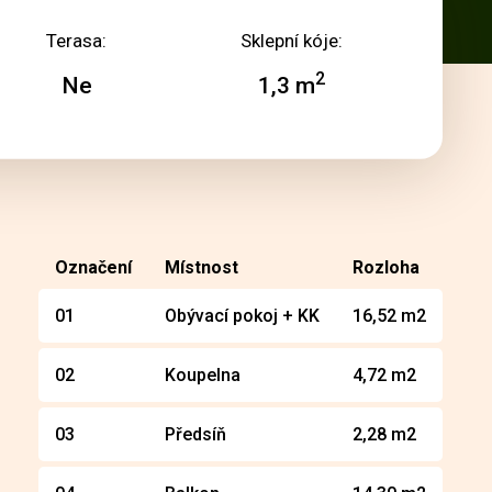
Terasa:
Sklepní kóje:
2
Ne
1,3 m
Označení
Místnost
Rozloha
01
Obývací pokoj + KK
16,52 m2
02
Koupelna
4,72 m2
03
Předsíň
2,28 m2