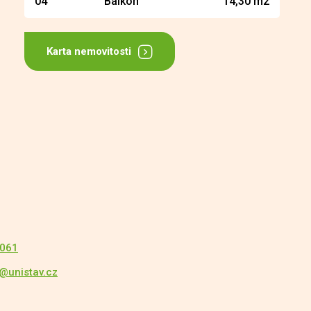
04
Balkon
14,30 m2
Karta nemovitosti
 061
a@unistav.cz