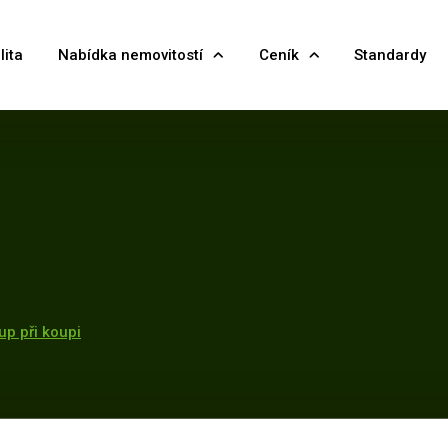
lita
Nabídka nemovitostí
Ceník
Standardy
up při koupi