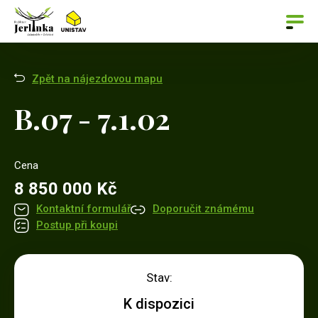
Zpět na nájezdovou mapu
B.07 - 7.1.02
Cena
8 850 000 Kč
Kontaktní formulář
Doporučit známému
Postup při koupi
Stav:
K dispozici