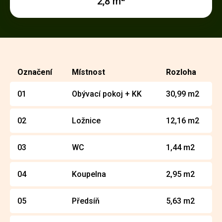
2,8 m
Označení
Místnost
Rozloha
01
Obývací pokoj + KK
30,99 m2
02
Ložnice
12,16 m2
03
WC
1,44 m2
04
Koupelna
2,95 m2
05
Předsíň
5,63 m2