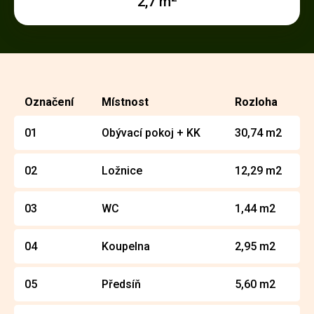
2,7 m
Označení
Místnost
Rozloha
01
Obývací pokoj + KK
30,74 m2
02
Ložnice
12,29 m2
03
WC
1,44 m2
04
Koupelna
2,95 m2
05
Předsíň
5,60 m2