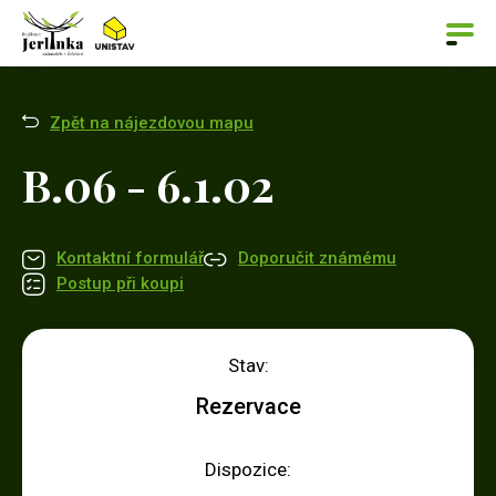
Zpět na nájezdovou mapu
B.06 - 6.1.02
Kontaktní formulář
Doporučit známému
Postup při koupi
Stav:
Rezervace
Dispozice: