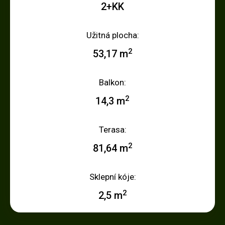
2+KK
Užitná plocha:
2
53,17 m
Balkon:
2
14,3 m
Terasa:
2
81,64 m
Sklepní kóje:
2
2,5 m