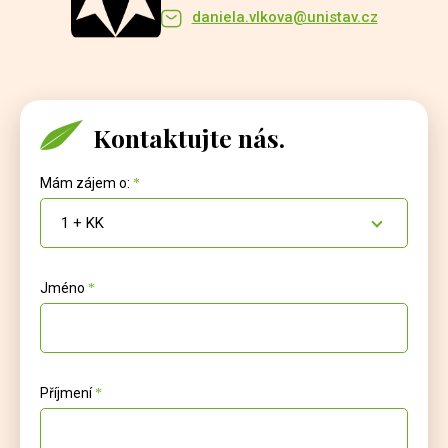
daniela.vlkova@unistav.cz
Kontaktujte nás.
Mám zájem o:
1 + KK
Jméno
Příjmení