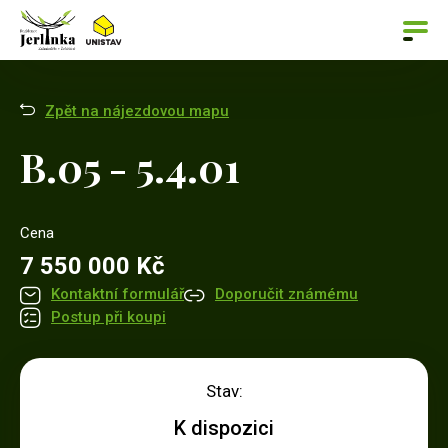
Zpět na nájezdovou mapu
B.05 - 5.4.01
Cena
7 550 000 Kč
Kontaktní formulář
Doporučit známému
Postup při koupi
Stav:
K dispozici