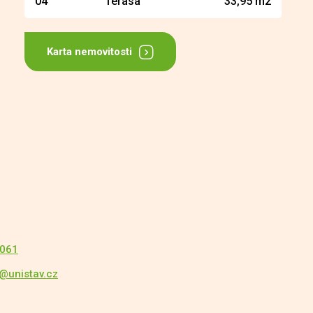
04
Terasa
33,95 m2
Karta nemovitosti
 061
a@unistav.cz