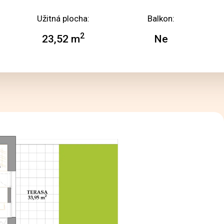
Užitná plocha:
Balkon:
2
23,52 m
Ne