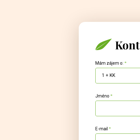
Kont
Mám zájem o:
1 + KK
Jméno
E-mail