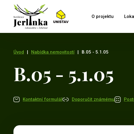
O projektu
Loka
Úvod
|
Nabídka nemovitostí
|
B.05 - 5.1.05
B.05 - 5.1.05
Kontaktní formulář
Doporučit známému
Post