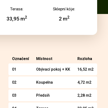
Terasa:
Sklepní kóje:
2
2
33,95 m
2 m
Označení
Místnost
Rozloha
01
Obývací pokoj + KK
16,52 m2
02
Koupelna
4,72 m2
03
Předsíň
2,28 m2