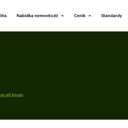
lita
Nabídka nemovitostí
Ceník
Standardy
up při koupi