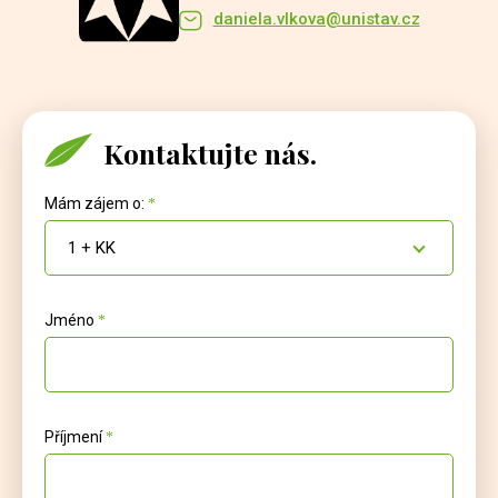
daniela.vlkova@unistav.cz
Kontaktujte nás.
Mám zájem o:
1 + KK
Jméno
Příjmení