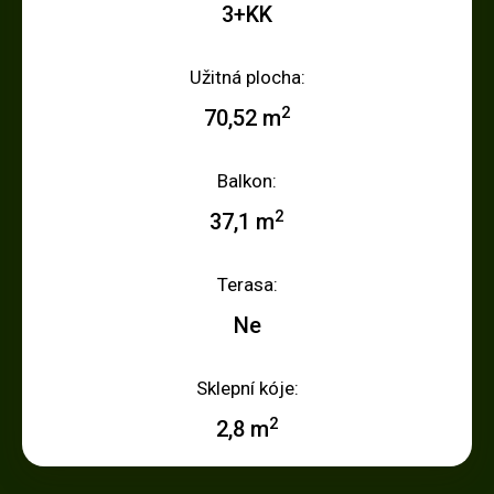
3+KK
Užitná plocha:
2
70,52 m
Balkon:
2
37,1 m
Terasa:
Ne
Sklepní kóje:
2
2,8 m