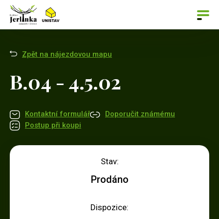
Zpět na nájezdovou mapu
B.04 - 4.5.02
Kontaktní formulář
Doporučit známému
Postup při koupi
Stav:
Prodáno
Dispozice: