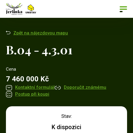
Zpět na nájezdovou mapu
B.04 - 4.3.01
Cena
7 460 000 Kč
Kontaktní formulář
Doporučit známému
Postup při koupi
Stav:
K dispozici