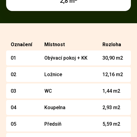
2,8 m
Označení
Místnost
Rozloha
01
Obývací pokoj + KK
30,90 m2
02
Ložnice
12,16 m2
03
WC
1,44 m2
04
Koupelna
2,93 m2
05
Předsíň
5,59 m2