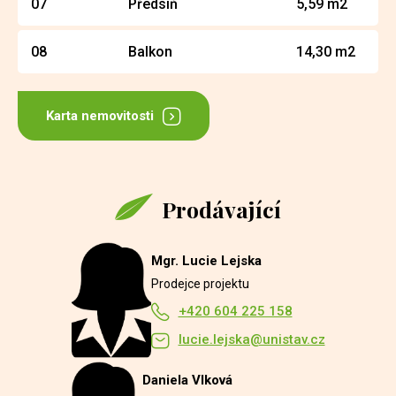
07
Předsíň
5,59 m2
08
Balkon
14,30 m2
Karta nemovitosti
Prodávající
Mgr. Lucie Lejska
Prodejce projektu
+420 604 225 158
lucie.lejska@unistav.cz
Daniela Vlková