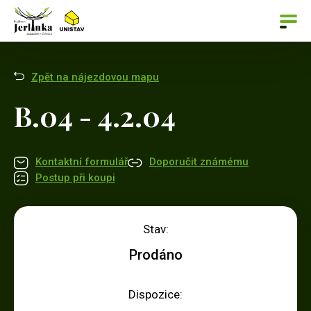
Zpět na nájezdovou mapu
B.04 - 4.2.04
Kontaktní formulář
Doporučit známému
Postup při koupi
Stav:
Prodáno
Dispozice: