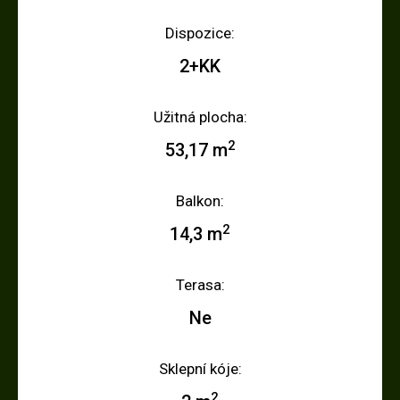
Dispozice:
2+KK
Užitná plocha:
2
53,17 m
Balkon:
2
14,3 m
Terasa:
Ne
Sklepní kóje:
2