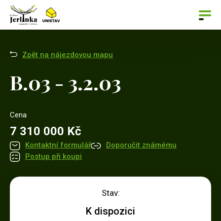
Zpět na nájezdovou mapu
B.03 - 3.2.03
Cena
7 310 000 Kč
Kontaktní formulář
Doporučit známému
Postup při koupi
Stav:
K dispozici