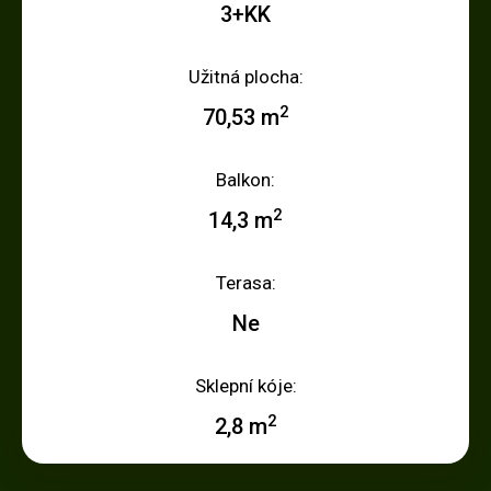
3+KK
Užitná plocha:
2
70,53 m
Balkon:
2
14,3 m
Terasa:
Ne
Sklepní kóje:
2
2,8 m