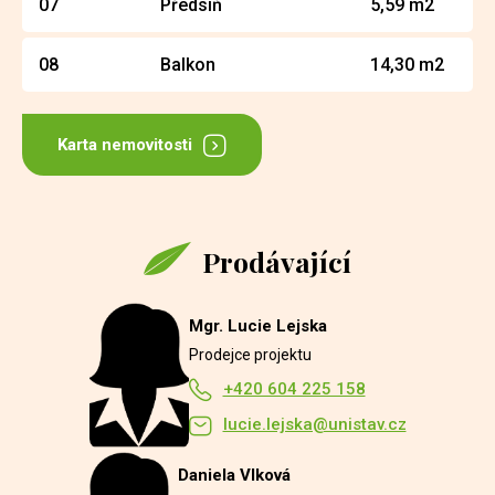
07
Předsíň
5,59 m2
08
Balkon
14,30 m2
Karta nemovitosti
Prodávající
Mgr. Lucie Lejska
Prodejce projektu
+420 604 225 158
lucie.lejska@unistav.cz
Daniela Vlková