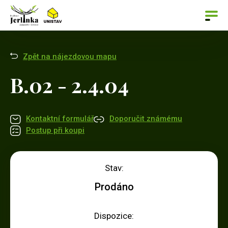
Zpět na nájezdovou mapu
B.02 - 2.4.04
Kontaktní formulář
Doporučit známému
Postup při koupi
Stav:
Prodáno
Dispozice: