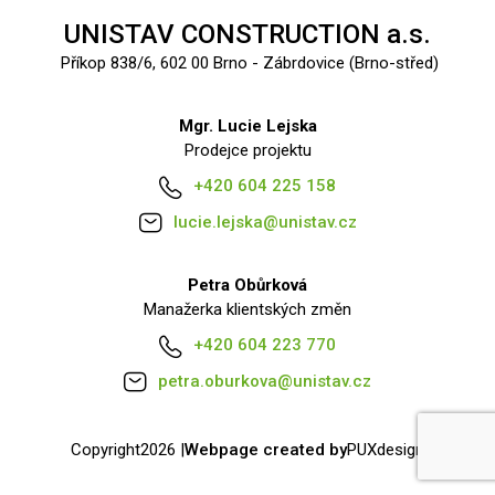
UNISTAV CONSTRUCTION a.s.
Příkop 838/6, 602 00 Brno - Zábrdovice (Brno-střed)
Mgr. Lucie Lejska
Prodejce projektu
+420 604 225 158
lucie.lejska@unistav.cz
Petra Obůrková
Manažerka klientských změn
+420 604 223 770
petra.oburkova@unistav.cz
Copyright
2026 |
Webpage created by
PUXdesign