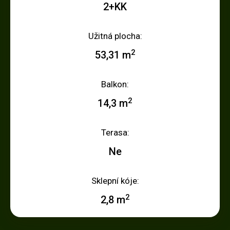
2+KK
Užitná plocha:
2
53,31 m
Balkon:
2
14,3 m
Terasa:
Ne
Sklepní kóje:
2
2,8 m