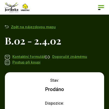
Zpět na nájezdovou mapu
B.02 - 2.4.02
Kontaktní formulář
Doporučit známému
Postup při koupi
Stav:
Prodáno
Dispozice: