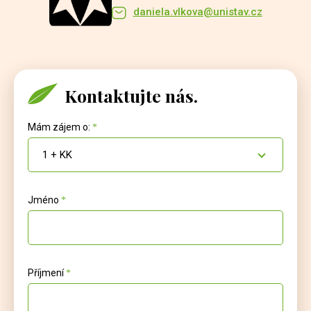
daniela.vlkova@unistav.cz
Kontaktujte nás.
Mám zájem o:
1 + KK
Jméno
Příjmení