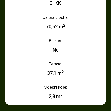
3+KK
Užitná plocha:
2
70,52 m
Balkon:
Ne
Terasa:
2
37,1 m
Sklepní kóje:
2
2,8 m