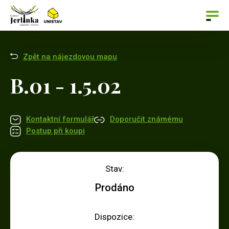
Zpět na nájezdovou mapu
B.01 - 1.5.02
Kontaktní formulář
Doporučit známému
Postup při koupi
Stav:
Prodáno
Dispozice: